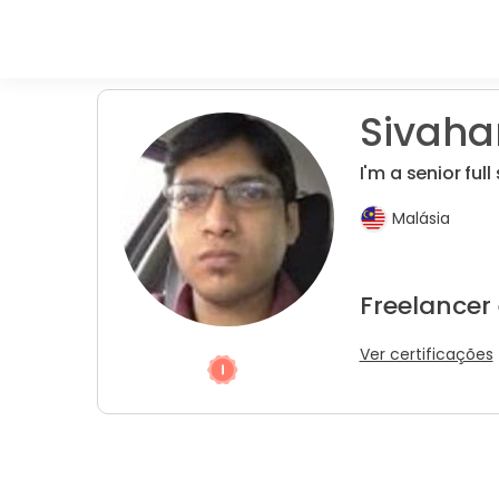
Sivahar
I'm a senior ful
Malásia
Freelancer
Ver certificações