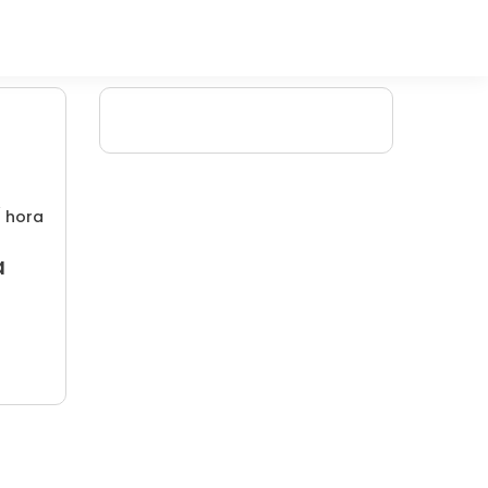
/ hora
a