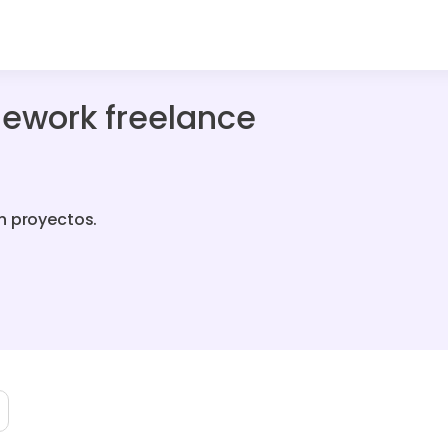
mework freelance
n proyectos.