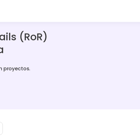
ails (RoR)
a
n proyectos.