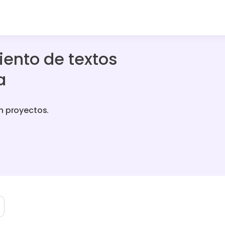
ento de textos
a
n proyectos.