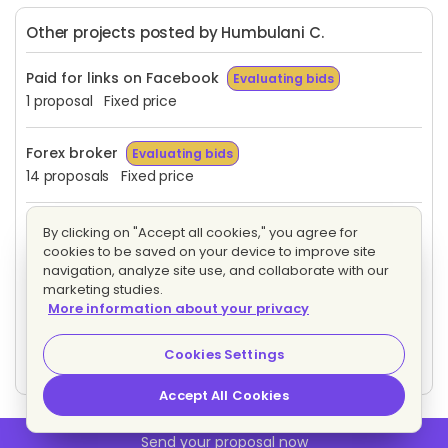
Other projects posted by Humbulani C.
Paid for links on Facebook
Evaluating bids
1 proposal
Fixed price
Forex broker
Evaluating bids
14 proposals
Fixed price
Getting paid posting links on Facebook
By clicking on "Accept all cookies," you agree for
Evaluating bids
cookies to be saved on your device to improve site
27 proposals
Fixed price
navigation, analyze site use, and collaborate with our
marketing studies.
More information about your privacy
Anyone who knows how can i get paid for posting
links on Facebook
Evaluating bids
Cookies Settings
Fixed price
Accept All Cookies
Send your proposal now