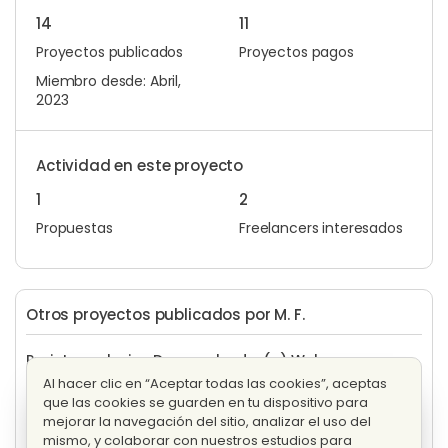
14
11
Proyectos publicados
Proyectos pagos
Miembro desde: Abril,
2023
Actividad en este proyecto
1
2
Propuestas
Freelancers interesados
Otros proyectos publicados por M. F.
Projeto exclusivo Desenvolvedor(a) Web para
Criação de Site Integrado com Plataforma de Serviço
Al hacer clic en “Aceptar todas las cookies”, aceptas
Evaluando propuestas
que las cookies se guarden en tu dispositivo para
3 propuestas
Precio fijo
mejorar la navegación del sitio, analizar el uso del
mismo, y colaborar con nuestros estudios para