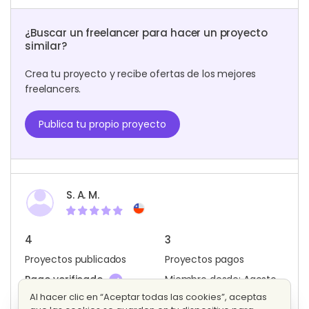
¿Buscar un freelancer para hacer un proyecto
similar?
Crea tu proyecto y recibe ofertas de los mejores
freelancers.
Publica tu propio proyecto
S. A. M.
4
3
Proyectos publicados
Proyectos pagos
Pago verificado
Miembro desde: Agosto,
2020
Al hacer clic en “Aceptar todas las cookies”, aceptas