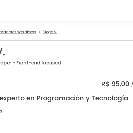
madores WordPress
Diego V.
.
loper - Front-end focused
R$
95,00
 experto en Programación y Tecnología
s