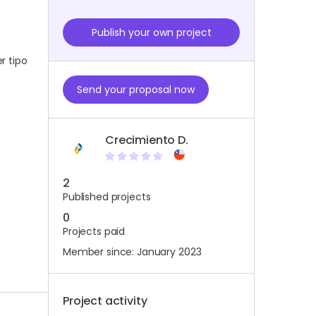
Publish your own project
r tipo
Send your proposal now
Crecimiento D.
2
Published projects
0
Projects paid
Member since: January 2023
Project activity