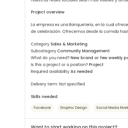
nuestras redes sociales sean más visibles y atra
Project overview
La empresa es una Banqueteria, en la cual ofrece
de celebración. Ofrecemos desde la comida hasta e
Category
Sales & Marketing
Subcategory
Community Management
What do you need?
New brand or few weekly p
Is this a project or a position?
Project
Required availability
As needed
Delivery term: Not specified
Skills needed
Facebook
Graphic Design
Social Media Mark
Want to start working on this project?