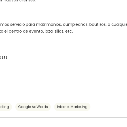
er nuevos clientes.
mos servicio para matrimonios, cumpleaños, bautizos, o cualquie
l centro de evento, loza, sillas, etc.
osts
eting
Google AdWords
Internet Marketing