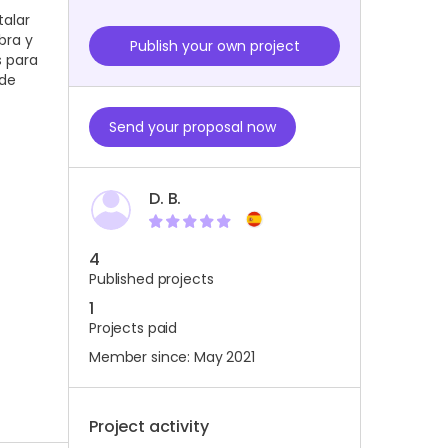
talar
bra y
Publish your own project
s para
 de
Send your proposal now
D. B.
4
Published projects
1
Projects paid
Member since: May 2021
Project activity