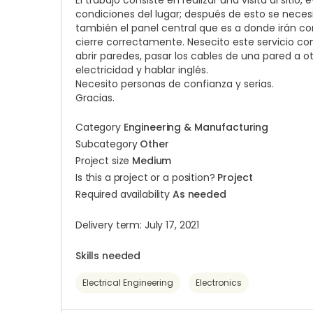
El trabajo consiste en realizar una visita al sit
condiciones del lugar; después de esto se necesi
también el panel central que es a donde irán c
cierre correctamente. Nesecito este servicio co
abrir paredes, pasar los cables de una pared a o
electricidad y hablar inglés.
Necesito personas de confianza y serias.
Gracias.
Category
Engineering & Manufacturing
Subcategory
Other
Project size
Medium
Is this a project or a position?
Project
Required availability
As needed
Delivery term: July 17, 2021
Skills needed
Electrical Engineering
Electronics