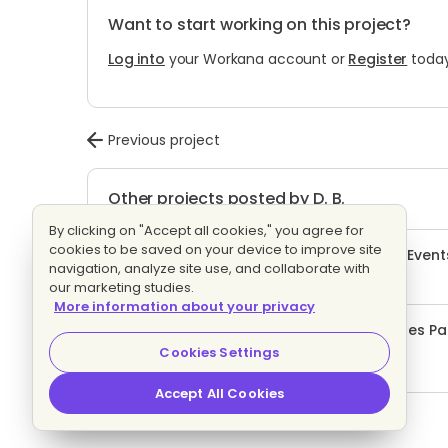
Want to start working on this project?
Log into
your Workana account or
Register
today
Previous project
Other projects posted by D. B.
By clicking on "Accept all cookies," you agree for
cookies to be saved on your device to improve site
Creation Of A Database Of Premises For Events
navigation, analyze site use, and collaborate with
3 proposals
Fixed price
our marketing studies.
More information about your privacy
Creación De Una Base De Datos De Locales Pa
9 proposals
Fixed price
Cookies Settings
Accept All Cookies