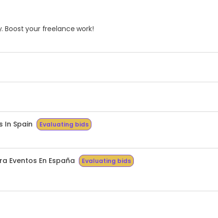
. Boost your freelance work!
 In Spain
Evaluating bids
ra Eventos En España
Evaluating bids