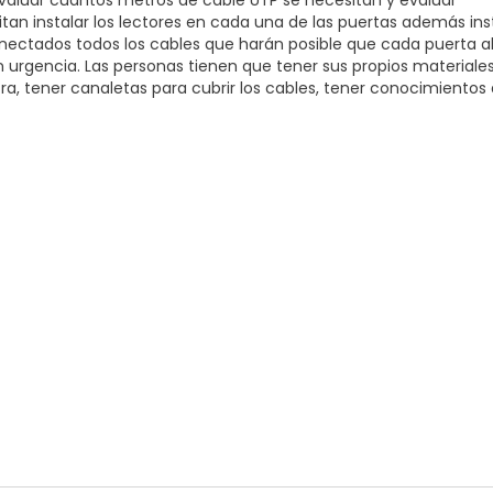
io, evaluar cuántos metros de cable UTP se necesitan y evaluar
tan instalar los lectores en cada una de las puertas además ins
onectados todos los cables que harán posible que cada puerta a
n urgencia. Las personas tienen que tener sus propios materiale
tra, tener canaletas para cubrir los cables, tener conocimientos