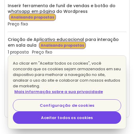
Inserir ferramenta de funil de vendas e botão do
whatsapp em página do Wordpress
Analisando propostas
Preço fixo
Criação de Aplicativo educacional para interação
em sala aula
Analisando propostas
1 proposta
Preço fixo
Ao clicar em "Aceitar todos os cookies", você
Diagramação completa de apostila
concorda que os cookies sejam armazenados em seu
Analisando propostas
dispositivo para melhorar a navegação no site,
9 propostas
Preço fixo
analisar o uso do site e colaborar com nossos estudos
de marketing.
Mais informação sobre a sua privacidade
Aplicativo para perguntas gamificadas e formação
de grupos.
Analisando propostas
Configuração de cookies
1 proposta
Preço fixo
Aceitar todos os cookies