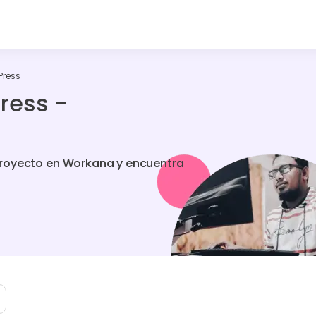
Press
ress -
proyecto en Workana y encuentra