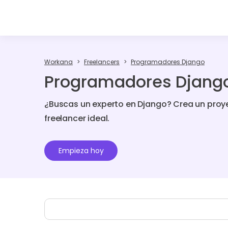
Workana
Freelancers
Programadores Django
Programadores Django
¿Buscas un experto en Django? Crea un proy
freelancer ideal.
Empieza hoy