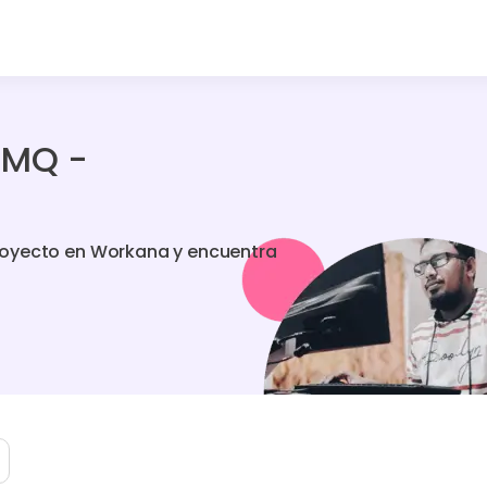
tMQ -
royecto en Workana y encuentra