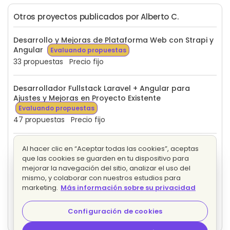
Otros proyectos publicados por Alberto C.
Desarrollo y Mejoras de Plataforma Web con Strapi y
Angular
Evaluando propuestas
33 propuestas
Precio fijo
Desarrollador Fullstack Laravel + Angular para
Ajustes y Mejoras en Proyecto Existente
Evaluando propuestas
47 propuestas
Precio fijo
Creación de Fichas para Google Play Store y Apple
Al hacer clic en “Aceptar todas las cookies”, aceptas
App Store
Evaluando propuestas
que las cookies se guarden en tu dispositivo para
4 propuestas
Precio fijo
mejorar la navegación del sitio, analizar el uso del
mismo, y colaborar con nuestros estudios para
marketing.
Más información sobre su privacidad
Configuración de Aplicación React Native para
Compilación en Bitrise
Evaluando propuestas
Configuración de cookies
4 propuestas
Precio fijo