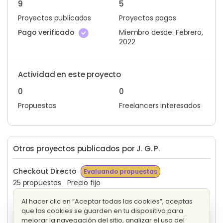
9
5
Proyectos publicados
Proyectos pagos
Pago verificado
Miembro desde: Febrero,
2022
Actividad en este proyecto
0
0
Propuestas
Freelancers interesados
Otros proyectos publicados por J. G. P.
Checkout Directo
Evaluando propuestas
25 propuestas
Precio fijo
Al hacer clic en “Aceptar todas las cookies”, aceptas
Desarrollo de automatizaciones en Trello
que las cookies se guarden en tu dispositivo para
Evaluando propuestas
mejorar la navegación del sitio, analizar el uso del