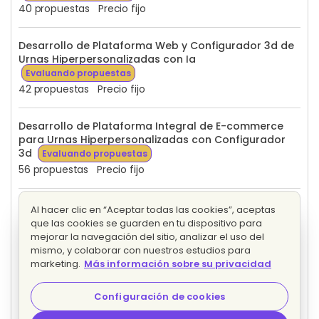
40 propuestas
Precio fijo
Desarrollo de Plataforma Web y Configurador 3d de
Urnas Hiperpersonalizadas con Ia
Evaluando propuestas
42 propuestas
Precio fijo
Desarrollo de Plataforma Integral de E-commerce
para Urnas Hiperpersonalizadas con Configurador
3d
Evaluando propuestas
56 propuestas
Precio fijo
Realidad Aumentada e Inteligencia Artificial
Al hacer clic en “Aceptar todas las cookies”, aceptas
Evaluando propuestas
que las cookies se guarden en tu dispositivo para
39 propuestas
Precio fijo
mejorar la navegación del sitio, analizar el uso del
mismo, y colaborar con nuestros estudios para
marketing.
Más información sobre su privacidad
Desarrollo de Ecosistema Digital con Realidad
Aumentada Hiperrealista
Evaluando propuestas
Configuración de cookies
12 propuestas
Precio fijo