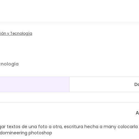
ión y Tecnología
cnología
D
A
ar textos de una foto a otra, escritura hecha a many colocarla
ue domineering photoshop