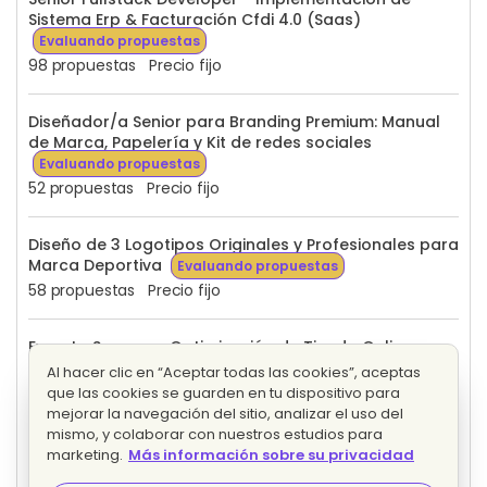
Sistema Erp & Facturación Cfdi 4.0 (Saas)
Evaluando propuestas
98 propuestas
Precio fijo
Diseñador/a Senior para Branding Premium: Manual
de Marca, Papelería y Kit de redes sociales
Evaluando propuestas
52 propuestas
Precio fijo
Diseño de 3 Logotipos Originales y Profesionales para
Marca Deportiva
Evaluando propuestas
58 propuestas
Precio fijo
Experto Seo para Optimización de Tienda Online y
Aumento de Tráfico Orgánico
Evaluando propuestas
Al hacer clic en “Aceptar todas las cookies”, aceptas
22 propuestas
Precio fijo
que las cookies se guarden en tu dispositivo para
mejorar la navegación del sitio, analizar el uso del
mismo, y colaborar con nuestros estudios para
Locutora Profesional con Acento Regio para
marketing.
Más información sobre su privacidad
Grabación de 4 Spots Publicitarios