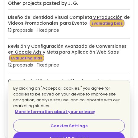
Other projects posted by J. G.
Diseño de Identidad Visual Completa y Producción de
Videos Promocionales para Evento
Evaluating bids
13 proposals
Fixed price
Revisión y Configuración Avanzada de Conversiones
en Google Ads y Meta para Aplicación Web Saas
Evaluating bids
12 proposals
Fixed price
Consultoría Whatsapp Api Cloud y servicio de
gestión de chats
Evaluating bids
By clicking on "Accept all cookies," you agree for
4 proposals
Fixed price
cookies to be saved on your device to improve site
navigation, analyze site use, and collaborate with our
marketing studies.
Diseñador web Wordpress (Elementor Pro,
More information about your privacy
Woocommerce, Formularios de contacto)
Evaluating bids
Cookies Settings
27 proposals
Fixed price