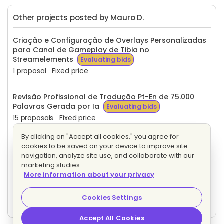
Other projects posted by Mauro D.
Criação e Configuração de Overlays Personalizadas
para Canal de Gameplay de Tibia no
Streamelements
Evaluating bids
1 proposal
Fixed price
Revisão Profissional de Tradução Pt-En de 75.000
Palavras Gerada por Ia
Evaluating bids
15 proposals
Fixed price
By clicking on "Accept all cookies," you agree for
Consultoria em Clickup – Treinamento, Plano e
cookies to be saved on your device to improve site
Implementação
Evaluating bids
navigation, analyze site use, and collaborate with our
1 proposal
Fixed price
marketing studies.
More information about your privacy
Waze de trilhas
Evaluating bids
Cookies Settings
5 proposals
Fixed price
Accept All Cookies