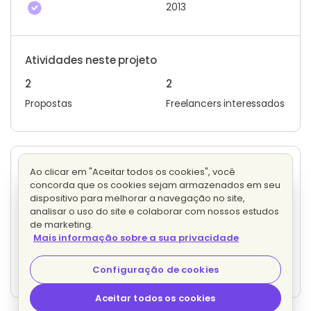
2013
Atividades neste projeto
2
2
Propostas
Freelancers interessados
Outro projetos publicados por P. N.
Ao clicar em "Aceitar todos os cookies", você
concorda que os cookies sejam armazenados em seu
Ghostwriter para artigos na área de negócios e
dispositivo para melhorar a navegação no site,
tecnologia
Analisando propostas
analisar o uso do site e colaborar com nossos estudos
4 propostas
Preço fixo
de marketing.
Mais informação sobre a sua privacidade
Node.js training tutor
Analisando propostas
Configuração de cookies
6 propostas
Por hora
Aceitar todos os cookies