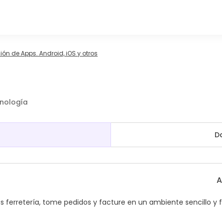
ón de Apps. Android, iOS y otros
cnología
D
A
 ferretería, tome pedidos y facture en un ambiente sencillo y f