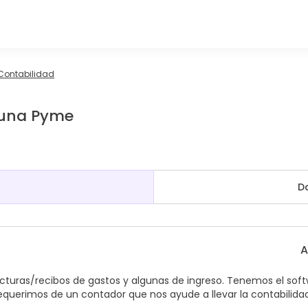
Contabilidad
 una Pyme
D
A
uras/recibos de gastos y algunas de ingreso. Tenemos el sof
Requerimos de un contador que nos ayude a llevar la contabilida