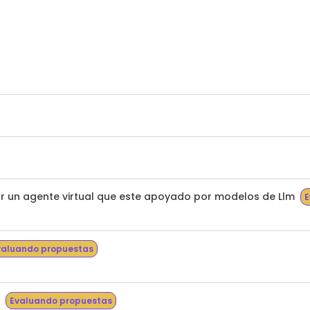
 un agente virtual que este apoyado por modelos de Llm
E
valuando propuestas
Evaluando propuestas