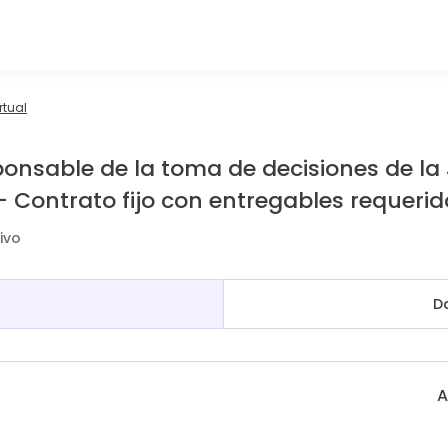
rtual
sponsable de la toma de decisiones de la 
- Contrato fijo con entregables requerid
ivo
D
A