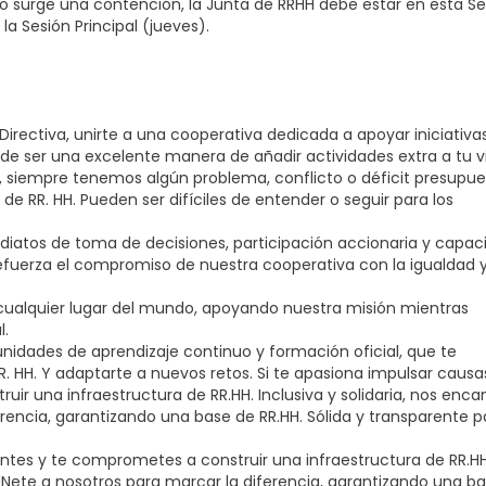
o surge una contención, la Junta de RRHH debe estar en esta Se
la Sesión Principal (jueves).
 Directiva, unirte a una cooperativa dedicada a apoyar iniciativa
e ser una excelente manera de añadir actividades extra a tu v
, siempre tenemos algún problema, conflicto o déficit presupue
de RR. HH. Pueden ser difíciles de entender o seguir para los
ediatos de toma de decisiones, participación accionaria y capac
refuerza el compromiso de nuestra cooperativa con la igualdad y
e cualquier lugar del mundo, apoyando nuestra misión mientras
l.
unidades de aprendizaje continuo y formación oficial, que te
. HH. Y adaptarte a nuevos retos. Si te apasiona impulsar causa
ruir una infraestructura de
RR.HH.
Inclusiva y solidaria, nos enca
ferencia, garantizando una base de
RR.HH.
Sólida y transparente p
antes y te comprometes a construir una infraestructura de
RR.HH
i. ÚNete a nosotros para marcar la diferencia, garantizando una b