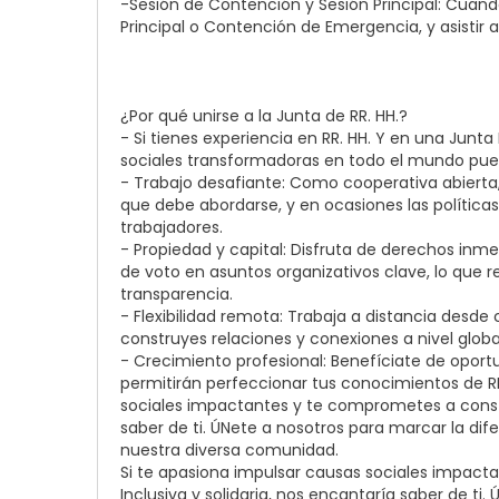
-Sesión de Contención y Sesión Principal: Cuand
Principal o Contención de Emergencia, y asistir a 
¿Por qué unirse a la Junta de RR. HH.?
- Si tienes experiencia en RR. HH. Y en una Junta
sociales transformadoras en todo el mundo pued
- Trabajo desafiante: Como cooperativa abierta
que debe abordarse, y en ocasiones las políticas 
trabajadores.
- Propiedad y capital: Disfruta de derechos inm
de voto en asuntos organizativos clave, lo que 
transparencia.
- Flexibilidad remota: Trabaja a distancia desd
construyes relaciones y conexiones a nivel globa
- Crecimiento profesional: Benefíciate de oport
permitirán perfeccionar tus conocimientos de RR
sociales impactantes y te comprometes a const
saber de ti. ÚNete a nosotros para marcar la di
nuestra diversa comunidad.
Si te apasiona impulsar causas sociales impact
Inclusiva y solidaria, nos encantaría saber de t