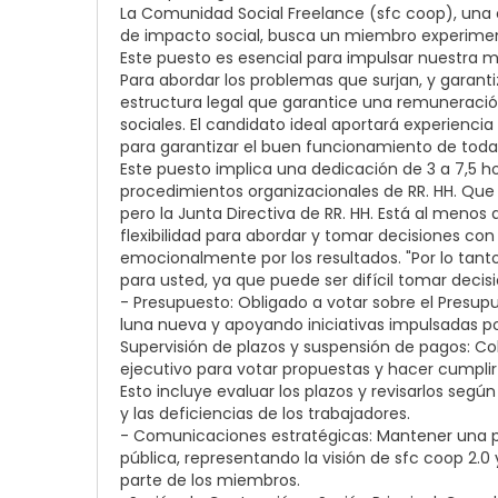
La Comunidad Social Freelance (sfc coop), una c
de impacto social, busca un miembro experimenta
Este puesto es esencial para impulsar nuestra m
Para abordar los problemas que surjan, y garant
estructura legal que garantice una remuneración
sociales. El candidato ideal aportará experienci
para garantizar el buen funcionamiento de toda 
Este puesto implica una dedicación de 3 a 7,5 hor
procedimientos organizacionales de RR. HH. Que r
pero la Junta Directiva de RR. HH. Está al menos 
flexibilidad para abordar y tomar decisiones co
emocionalmente por los resultados. "Por lo tanto,
para usted, ya que puede ser difícil tomar decisio
- Presupuesto: Obligado a votar sobre el Presup
luna nueva y apoyando iniciativas impulsadas p
Supervisión de plazos y suspensión de pagos: Col
ejecutivo para votar propuestas y hacer cumplir 
Esto incluye evaluar los plazos y revisarlos segú
y las deficiencias de los trabajadores.
- Comunicaciones estratégicas: Mantener una 
pública, representando la visión de sfc coop 2.0 
parte de los miembros.