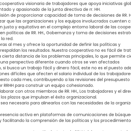
ooperativa visionaria de trabajadores que apoya iniciativas glo
do y apasionado de la junta directiva de rr. HH.
isión de proporcionar capacidad de toma de decisiones de RR. H
izar que las organizaciones y los equipos involucrados cuenten 
 justa y equitativa en el complejo entorno laboral de las coope
a en políticas de RR. HH., Gobernanza y toma de decisiones estra
la red.
as al mes y ofrece la oportunidad de definir las políticas y
espaldan los resultados. Nuestra cooperativa no es fácil de trat
a cierta distancia de los problemas principales, lo que permite ci
n una perspectiva diferente cuando otros se ven afectados
 si busca un trabajo fácil y dinero fácil, este no es el puesto a
nes difíciles que afecten el salario individual de los trabajadores
uesto cada mes, contribuyendo a las revisiones del presupuesto 
or RRHH para construir un equipo cohesionado.
aborar con otros miembros de RR. HH., Los trabajadores y el dire
los plazos que impulsan el éxito organizacional.
n sea necesario para alinearlos con las necesidades de la organi
presencia activa en plataformas de comunicaciones de búsqu
y facilitando la comprensión de las políticas y los procedimiento