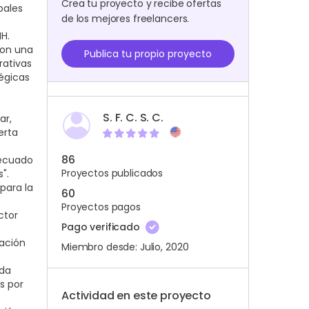
Crea tu proyecto y recibe ofertas
bales
de los mejores freelancers.
H.
con una
Publica tu propio proyecto
rativas
tégicas
S. F. C. S. C.
ar,
erta
86
decuado
Proyectos publicados
".
para la
60
Proyectos pagos
ctor
Pago verificado
zación
Miembro desde: Julio, 2020
eda
s por
Actividad en este proyecto