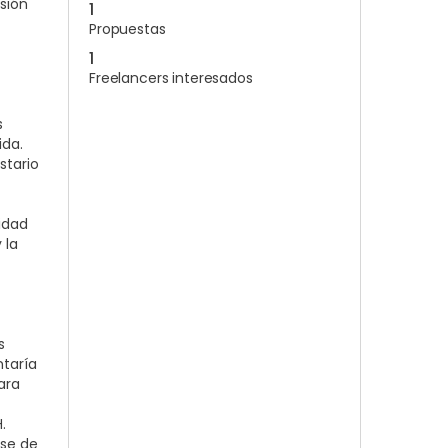
sión
1
Propuestas
1
Freelancers interesados
s
ida.
stario
idad
 la
s
ntaría
ara
.
ase de