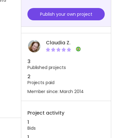
stá
Publish your own project
Claudia Z.
3
Published projects
2
Projects paid
Member since: March 2014
Project activity
1
Bids
1