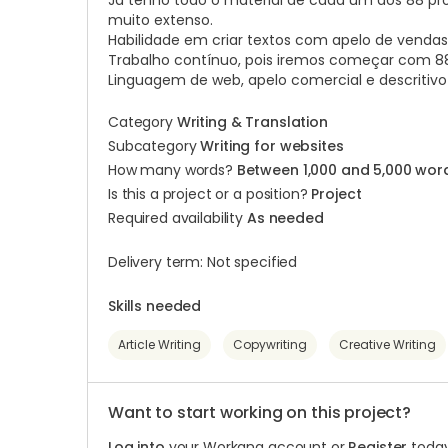
Já tenho todo o material de cada um dos 88 pro
muito extenso.
Habilidade em criar textos com apelo de vendas
Trabalho contínuo, pois iremos começar com 88
Linguagem de web, apelo comercial e descritivo
Category
Writing & Translation
Subcategory
Writing for websites
How many words?
Between 1,000 and 5,000 wor
Is this a project or a position?
Project
Required availability
As needed
Delivery term: Not specified
Skills needed
Article Writing
Copywriting
Creative Writing
Want to start working on this project?
Log into
your Workana account or
Register
today