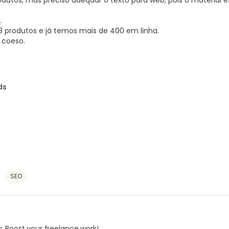
dutos, mas preciso adequar o texto para web, pois o material e
.
 produtos e já temos mais de 400 em linha.
 coeso.
ds
SEO
. Boost your freelance work!