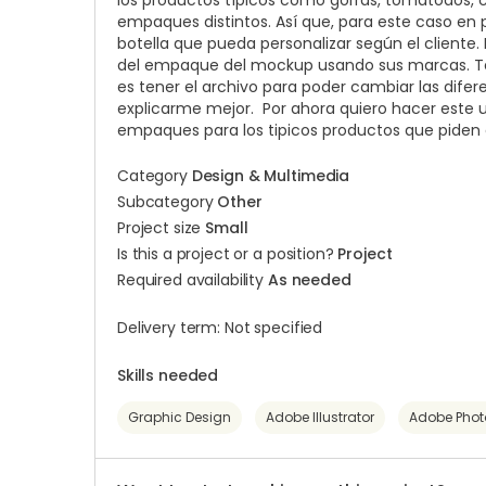
los productos típicos como gorras, tomatodos, c
empaques distintos. Así que, para este caso en 
botella que pueda personalizar según el cliente.
del empaque del mockup usando sus marcas. T
es tener el archivo para poder cambiar las dife
explicarme mejor. Por ahora quiero hacer este 
empaques para los tipicos productos que piden
Category
Design & Multimedia
Subcategory
Other
Project size
Small
Is this a project or a position?
Project
Required availability
As needed
Delivery term: Not specified
Skills needed
Graphic Design
Adobe Illustrator
Adobe Pho