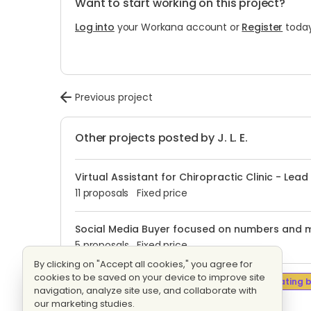
Want to start working on this project?
Log into
your Workana account or
Register
today
Previous project
Other projects posted by J. L. E.
Virtual Assistant for Chiropractic Clinic - Lea
11 proposals
Fixed price
Social Media Buyer focused on numbers and me
5 proposals
Fixed price
By clicking on "Accept all cookies," you agree for
cookies to be saved on your device to improve site
Google ads media buyer / expert
Evaluating b
navigation, analyze site use, and collaborate with
7 proposals
Fixed price
our marketing studies.