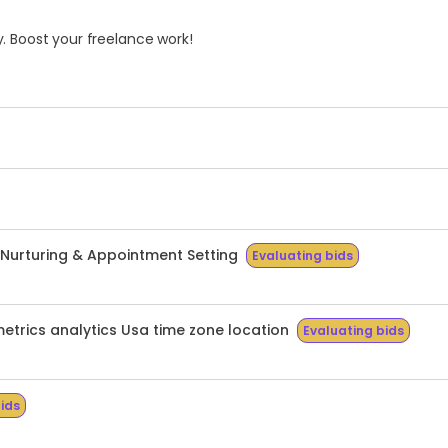
. Boost your freelance work!
d Nurturing & Appointment Setting
Evaluating bids
trics analytics Usa time zone location
Evaluating bids
ids