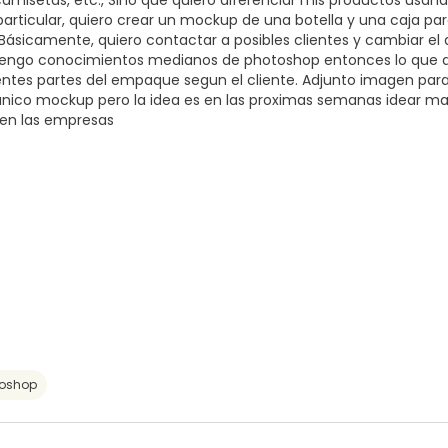
amisetas, etc., Sino que quiero diferenciar mis productos usan
particular, quiero crear un mockup de una botella y una caja pa
 Básicamente, quiero contactar a posibles clientes y cambiar el 
engo conocimientos medianos de photoshop entonces lo que q
rentes partes del empaque segun el cliente. Adjunto imagen par
unico mockup pero la idea es en las proximas semanas idear m
 en las empresas
toshop