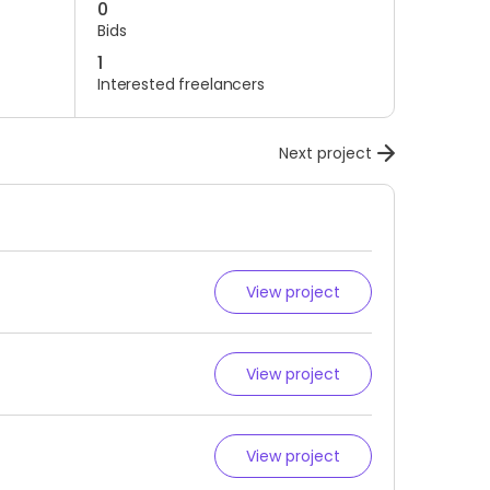
0
Bids
1
Interested freelancers
Next project
View project
View project
View project