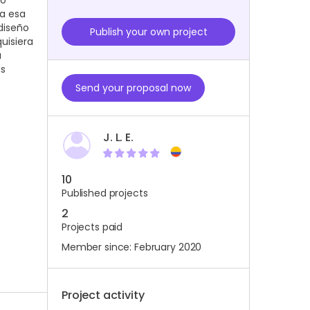
do
ra esa
diseño
Publish your own project
uisiera
a
as
Send your proposal now
J. L. E.
10
Published projects
2
Projects paid
Member since: February 2020
Project activity