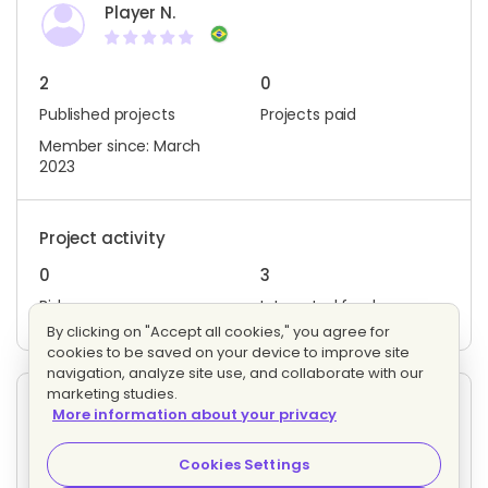
Player N.
2
0
Published projects
Projects paid
Member since: March
2023
Project activity
0
3
Bids
Interested freelancers
By clicking on "Accept all cookies," you agree for
cookies to be saved on your device to improve site
navigation, analyze site use, and collaborate with our
marketing studies.
Other projects posted by Player N.
More information about your privacy
Divulgação de link!
Evaluating bids
Cookies Settings
1 proposal
Fixed price