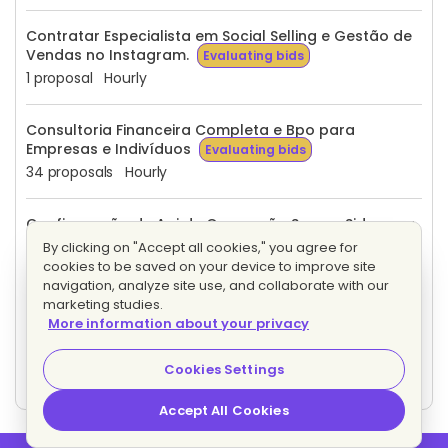
Contratar Especialista em Social Selling e Gestão de
Vendas no Instagram.
Evaluating bids
1 proposal
Hourly
Consultoria Financeira Completa e Bpo para
Empresas e Indivíduos
Evaluating bids
34 proposals
Hourly
Configuração de Api de Conversão Server-Side para
Deduplicação de Eventos e Otimização de Leads
By clicking on "Accept all cookies," you agree for
Evaluating bids
cookies to be saved on your device to improve site
13 proposals
Fixed price
navigation, analyze site use, and collaborate with our
marketing studies.
More information about your privacy
Editor de Vídeos para Criação de Reels e Conteúdo
Curto para Redes Sociais
Evaluating bids
Cookies Settings
10 proposals
Fixed price
Accept All Cookies