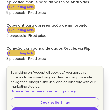
Aplicativo mobile para dispositivos Androides
Evaluating bids
5 proposals
Fixed price
Copyright para apresentação de um projeto.
Evaluating bids
9 proposals
Fixed price
Conexão com banco de dados Oracle, via Php
Evaluating bids
3 proposals
Fixed price
Integração Api Split de pagamento do Pagseguro,
By clicking on "Accept all cookies," you agree for
em Php
Evaluating bids
cookies to be saved on your device to improve site
2 proposals
Fixed price
navigation, analyze site use, and collaborate with our
marketing studies.
More information about your privacy
Consultoria para desenvolvimento de Erp
Evaluating bids
Cookies Settings
6 proposals
Hourly