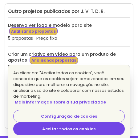
Outro projetos publicados por J. V. T. D. R.
Desenvolver logo e modelo para site
Analisando propostas
5 propostas
Preço fixo
Criar um criativo em vídeo para um produto de
apostas
Analisando propostas
7 propostas
Preço fixo
Ao clicar em "Aceitar todos os cookies", você
concorda que os cookies sejam armazenados em seu
Gestor de trafego do tiktok
Analisando propostas
dispositivo para melhorar a navegação no site,
5 propostas
Preço fixo
analisar o uso do site e colaborar com nossos estudos
de marketing.
Mais informação sobre a sua privacidade
Gestor de trafego para Plr de relacionamento
Analisando propostas
Configuração de cookies
11 propostas
Preço fixo
Aceitar todos os cookies