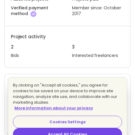
Verified payment
Member since: October
method
2017
Project activity
2
3
Bids
Interested freelancers
Other projects posted by Jose T.
By clicking on "Accept all cookies," you agree for
cookies to be saved on your device to improve site
Proyecto casa de campo 100m2
Evaluating bids
navigation, analyze site use, and collaborate with our
17 proposals
Fixed price
marketing studies.
More information about your privacy
Dossier patrocinio equipo de remo
Evaluating bids
Cookies Settings
3 proposals
Fixed price
Accept All Cookies